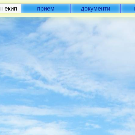
н екип
прием
документи