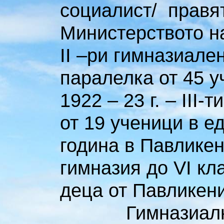
социалист/ правя
Министерството н
II –ри гимназиален
паралелка от 45 у
1922 – 23 г. – III-
от 19 ученици в е
година в Павлике
гимназия до VI кл
деца от Павликени
Гимназиалните 