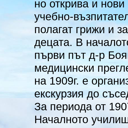
но открива и нови
учебно-възпитател
полагат грижи и з
децата. В началото
първи път д-р Бо
медицински прегле
на 1909г. е орган
екскурзия до съсе
За периода от 190
Началното училищ