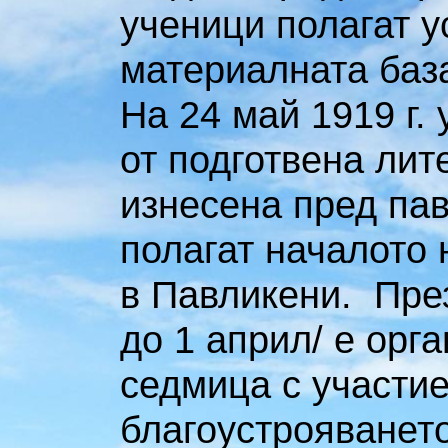
ученици полагат у
материалната база
На 24 май 1919 г.
от подготвена лит
изнесена пред пав
полагат началото 
в Павликени. През 
до 1 април/ е орг
седмица с участие
благоустрояванет