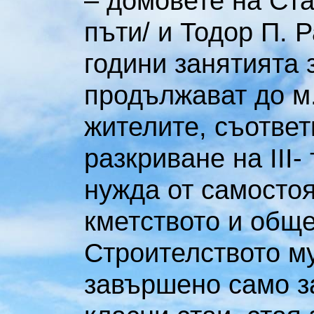
– домовете на Ста
пъти/ и Тодор П. 
години занятията 
продължават до м
жителите, съответ
разкриване на III-
нужда от самосто
кметството и обще
Строителството му
завършено само з