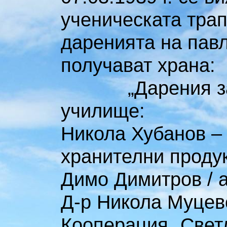
ученическата трап
даренията на пав
получават храна:
„Дарения за тр
училище:
Никола Хубанов – 
хранителни продук
Димо Димитров / а
Д-р Никола Муцевс
Кооперация „Светл