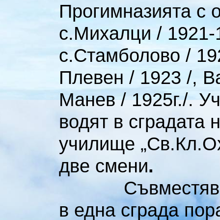
Прогимназията с 
с.Михалци / 1921-1
с.Стамболово / 19
Плевен / 1923 /, 
Манев / 1925г./. 
водят в сградата 
училище „Св.Кл.Ох
две смени
.
Съвместяването
в една сграда пор