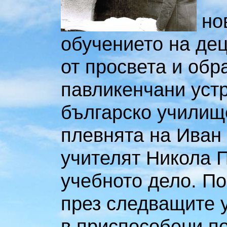
но
обучението на де
от просвета и обр
павликенчани устр
българско училище
плевнята на Иван
учителят Никола П
учебното дело. По
през следващите 
в приспособени п