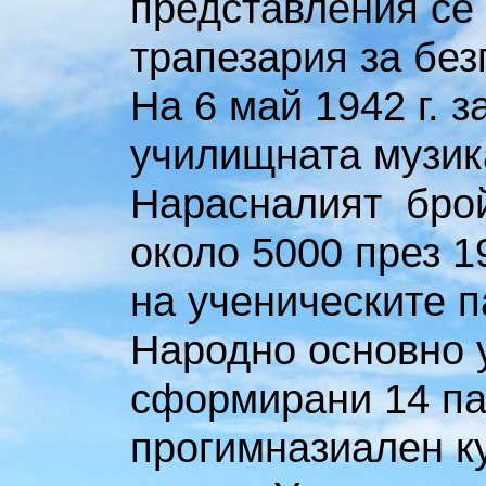
представления се
трапезария за без
На 6 май 1942 г. з
училищната музик
Нарасналият брой
около 5000 през 1
на ученическите 
Народно основно у
сформирани 14 па
прогимназиален ку