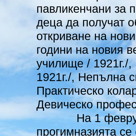
павликенчани за п
деца да получат о
откриване на нови
години на новия в
училище / 1921г./
1921г./, Непълна с
Практическо колар
Девическо профес
На 1 февруари 
прогимназията се