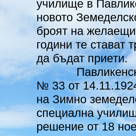
училище в Павлик
новото Земеделск
броят на желаещит
години те стават т
да бъдат приети.
Павликенският 
№ 33 от 14.11.192
на Зимно земедел
специална училищ
решение от 18 ное