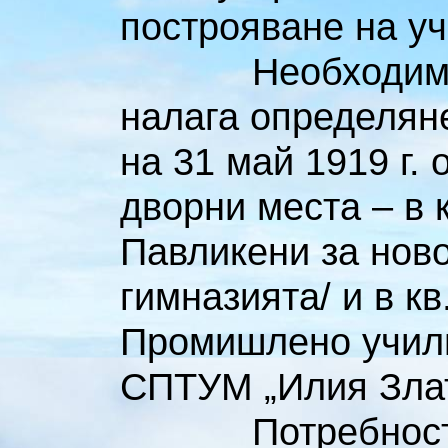
построяване на у
Необходимостта
налага определян
на 31 май 1919 г.
дворни места – в 
Павликени за ново
гимназията/ и в к
Промишлено учили
СПТУМ „Илия Злат
Потребността 