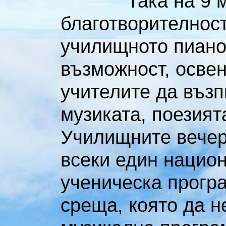
Така на 9 
благотворителност
училищното пиано
възможност, освен
учителите да възп
музиката, поезият
Училищните вечер
всеки един национ
ученическа програ
среща, която да н