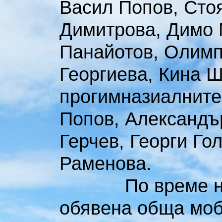
Васил Попов, Сто
Димитрова, Димо 
Панайотов, Олимп
Георгиева, Кина 
прогимназиалните 
Попов, Александъ
Герчев, Георги Го
Раменова.
По време на вой
обявена обща моб