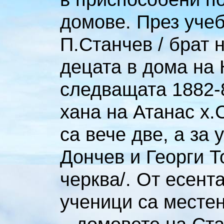
домове. През учеб
П.Станчев / брат 
децата в дома на
следващата 1882-8
хана на Атанас х.
са вече две, а за
Дончев и Георги Т
черква/. От есента
ученици са месте