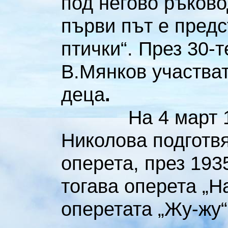
под негово ръковод
първи път е предс
птички“. През 30-
В.Мянков участва
деца
.
На 4 март 1934
Николова подготвя
оперета, през 193
тогава оперета „На
оперетата „Жу-жу“