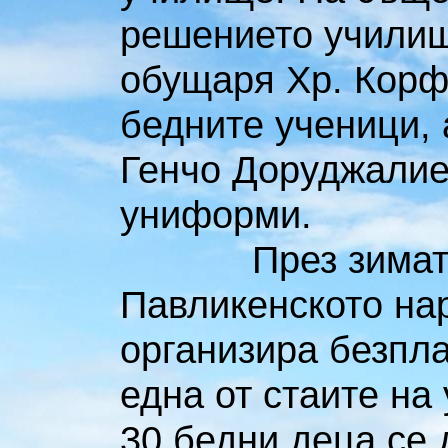
решението училищ
обущаря Хр. Корф
бедните ученици, 
Генчо Доруджалие
униформи.
През зимата на 
Павликенското на
организира безпла
една от стаите на
30 бедни деца се 