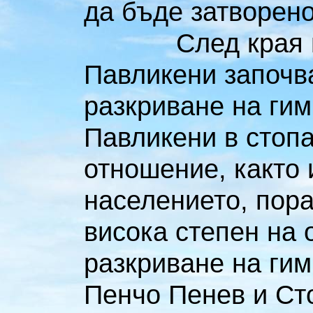
да бъде затворено
След края на П
Павликени започв
разкриване на гим
Павликени в стопа
отношение, както 
населението, пора
висока степен на 
разкриване на гим
Пенчо Пенев и Сто