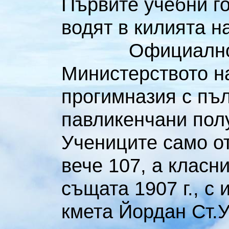
Първите учебни г
водят в килията н
Официалното 
Министерството н
прогимназия с пъл
павликенчани полу
Учениците само о
вече 107, а класн
същата 1907 г., с
кмета Йордан Ст.У