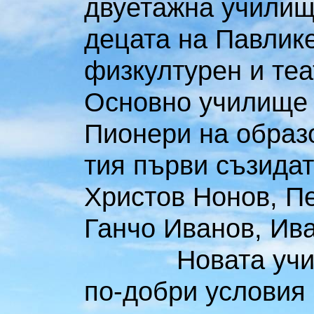
двуетажна училищ
децата на Павлике
физкултурен и теа
Основно училище „
Пионери на образ
тия първи съзидат
Христов Нонов, П
Ганчо Иванов, Ива
Новата училищн
по-добри условия 