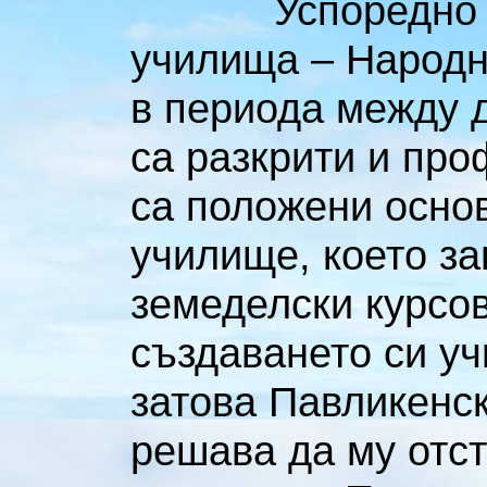
Успоредно
училища – Народн
в периода между 
са разкрити и про
са положени осно
училище, което з
земеделски курсов
създаването си у
затова Павликенс
решава да му отст