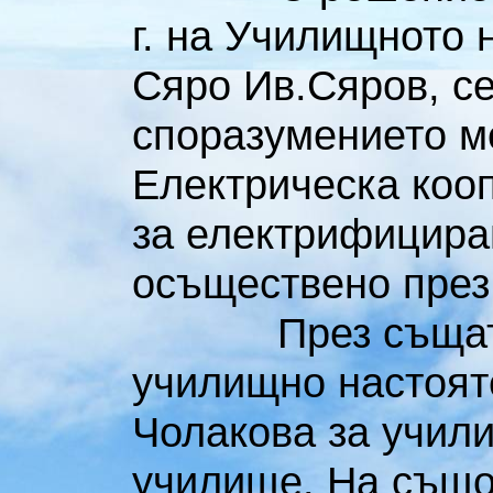
г. на Училищното 
Сяро Ив.Сяров, се
споразумението м
Електрическа коо
за електрифицира
осъществено през
През същата 19
училищно настояте
Чолакова за учил
училище. На също