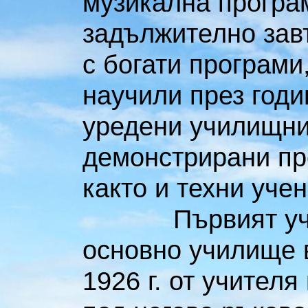
музикална програ
задължително зав
с богати програми
научили през годи
уредени училищни 
демонстрирани пр
както и техни уче
Първият ученич
основно училище 
1926 г. от учител