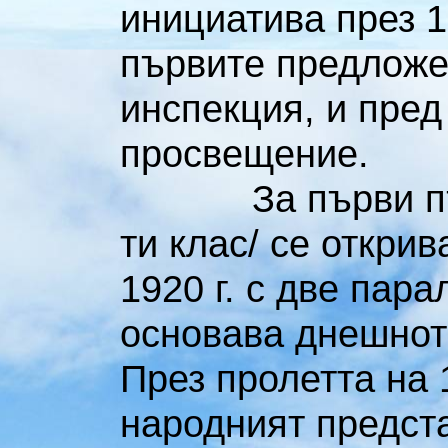
инициатива през 1
първите предложе
инспекция, и пред
просвещение.
За първи път I-
ти клас/ се откри
1920 г. с две пар
основава днешнот
През пролетта на 
народният предст