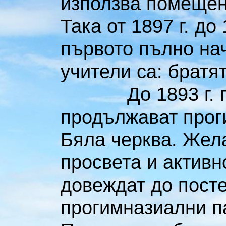
използва помещен
Така от 1897 г. до
първото пълно на
учители са: братя
До 1893 г. пав
продължават прог
Бяла черква. Жела
просвета и активн
довеждат до пост
прогимназиални па