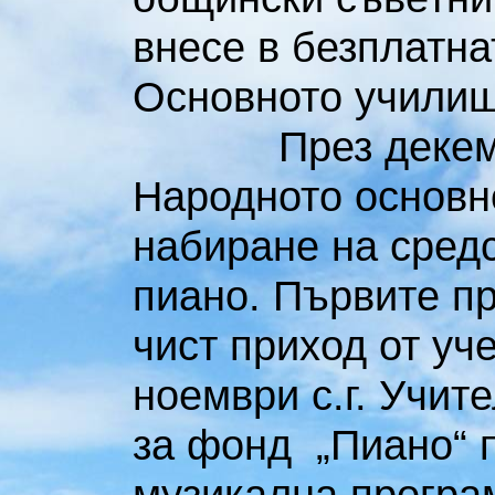
внесе в безплатна
Основното училище
През декември 1
Народното основн
набиране на сред
пиано. Първите пр
чист приход от уч
ноември с.г. Учит
за фонд „Пиано“ п
музикална програ