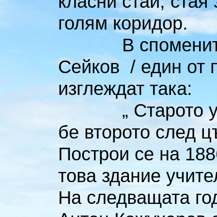
класни стаи, стая
голям коридор.
В спомените н
Сейков / един от 
изглеждат така:
„ Старото учили
бе второто след ц
Построи се на 1886
това здание учите
На следващата го