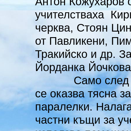
Антон Кожухаров о
учителстваха Кир
черква, Стоян Ци
от Павликени, Пим
Тракийско и др. З
Йорданка Йочкова
Само след шест
се оказва тясна з
паралелки. Налага
частни къщи за уч