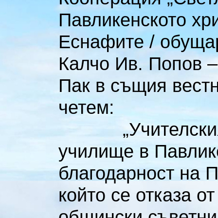
Павликенското хри
Еснафите / обущари
Калчо Ив. Попов –
Пак в същия вестни
четем:
„Учителският с
училище в Павлик
благодарност на П
който се отказа о
общински съветник