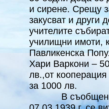
и сирене. Срещу з
закусват и други 
учителите събират
училищни имоти, к
Павликенска Попул
Хари Варкони – 50
лв.,от кооперация
за 1000 лв.
В съобщени
07.03.1939 г. се в