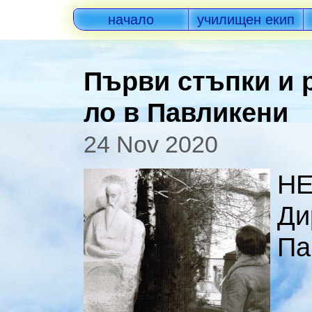
начало
училищен екип
Първи стъпки и 
ло в Павликени
24 Nov 2020
Н
Ди
Па
Ед