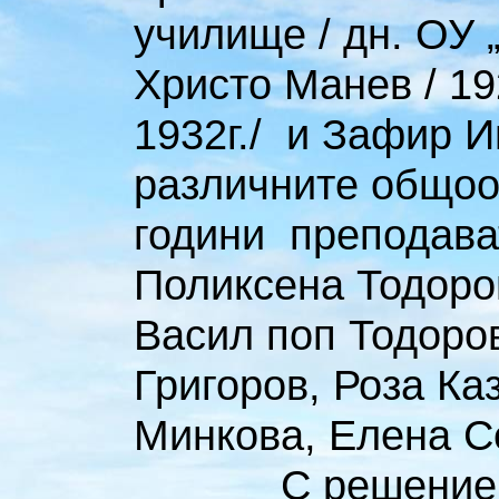
училище / дн. ОУ 
Христо Манев / 192
1932г./ и Зафир Ив
различните общоо
години преподава
Поликсена Тодоров
Васил поп Тодоро
Григоров, Роза Ка
Минкова, Елена С
С решение 